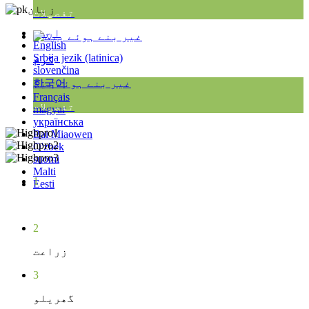
زبان
تفصیلات
اردو
English
Srbija jezik (latinica)
گرم
slovenčina
한국어
غیر بنے ہوئے بیگ
Français
تفصیلات
magyar
українська
Bai Miaowen
O'zbek
suomi
Malti
1
Eesti
میڈیکل
2
زراعت
3
گھریلو