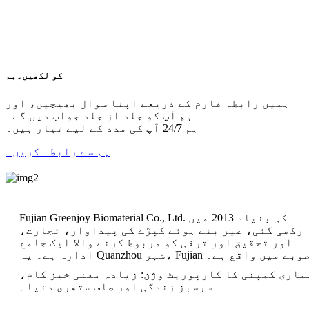
ISO9001
TUV؛ GRS
OEKO-TEX
CE ISO9001 TUV
کو لکھیں۔
ہم
ہمیں رابطہ فارم کے ذریعے اپنا سوال بھیجیں، اور
ہم آپ کو جلد از جلد جواب دیں گے۔
ہم 24/7 آپ کی مدد کے لیے تیار ہیں۔
ہم سے رابطہ کریں۔
Fujian Greenjoy Biomaterial Co., Ltd. کی بنیاد 2013 میں
رکھی گئی، غیر بنے ہوئے کپڑے کی پیداوار، تجارت،
اور تحقیق اور ترقی کو مربوط کرنے والا ایک جامع
دارہ ہے۔ یہ Quanzhou شہر، Fujian صوبے میں واقع ہے۔
ماری کمپنی کا کارپوریٹ وژن: زیادہ معنی خیز کام،
سرسبز زندگی اور صاف ستھری دنیا۔