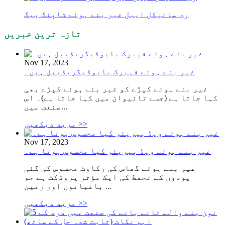
ری سائیکل ایبل غیر بنے ہوئے شاپنگ بیگ
تازہ ترین خبریں
Nov 17, 2023
غیر بنے ہوئے فیبرک بایوڈیگریڈیبل ہیں۔
غیر بنے ہوئے کپڑے کو غیر بنے ہوئے کپڑے بھی
کہا جاتا ہے (جسے تائیوان میں کہا جاتا ہے)۔ اس
صنعت میں...
مزید دیکھیں >>
Nov 17, 2023
غیر بنے ہوئے ویڈ بیریئر کیا محسوس ہوتا ہے۔
غیر بنے ہوئے گھاس کی رکاوٹ محسوس کی گئی
پودوں کے تحفظ کی ایک مؤثر پروڈکٹ ہے جو
باغبانوں اور زمین ...
مزید دیکھیں >>