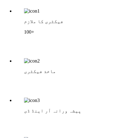
فیکٹری کا ملازم
100+
ماخذ فیکٹری
پیشہ ورانہ آر اینڈ ڈی