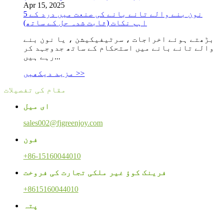
Apr 15, 2025
نون بنے والے تانے بانے کی صنعت میں درد کے 5
اہم نکات (ثابت شدہ حل کے ساتھ)
بڑھتے ہوئے اخراجات ، سرٹیفیکیشن ، یا نون بنے
والے تانے بانے میں استحکام کے ساتھ جدوجہد کر
رہے ہیں...
مزید دیکھیں >>
مقام کی تفصیلات
ای میل
sales002@fjgreenjoy.com
فون
+86-15160044010
فرینک کوؤ غیر ملکی تجارت کی فروخت
+8615160044010
پتہ