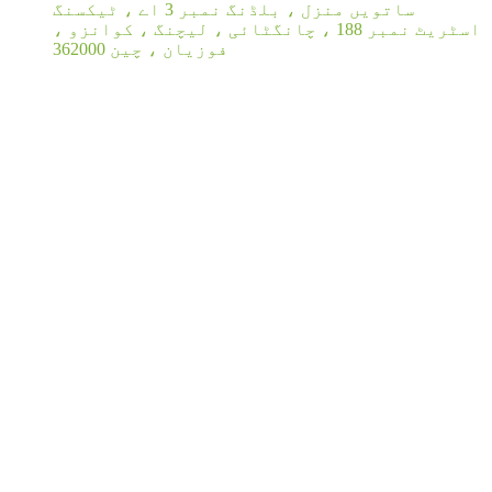
ساتویں منزل ، بلڈنگ نمبر 3 اے ، ٹیکسنگ
اسٹریٹ نمبر 188 ، چانگٹائی ، لیچنگ ، ​​کوانزو ،
فوزیان ، چین 362000
ہمیں فالو کریں
ہم خلوص دل سے ہمارے ساتھ تعاون کرنے کے لیے دنیا
بھر سے دوستوں کا خیرمقدم کرتے ہیں۔ ہم جلد ہی آپ
کی انکوائری حاصل کرنے کے منتظر ہیں۔
فوری نیویگیشن
گھر
ہمارے بارے میں
مصنوعات
خبریں
علم
ہم سے رابطہ کریں
تاثرات
ویب سائٹ کا نقشہ
مصنوعات کے زمرے